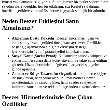
ivmesi yakalamanızı sağlıyoruz. Sunduğumuz hizmetler sadece birer
sayıdan ibaret değildir; her bir etkileşim, sizi Keşfet sayfalarına,
önerilen içeriklere ve trend listelerine taşıyacak stratejik bir adımdır.
Neden Deezer Etkileşimi Satın
Almalısınız?
Algoritma Dostu Yükseliş:
Deezer algoritması, yeni ve
etkileşimi yüksek içerikleri öne çıkarmayı sever. Özellikle
başlangıç aşamasında aldığınız etkileşim desteği,
içeriklerinizin "viral" potansiyelini katbekat artırır.
Sosyal Kanıt (Social Proof):
Kullanıcılar, yüksek takipçili ve
etkileşimli hesaplara daha kolay güvenir ve takip etme eğilimi
gösterir. Hizmetlerimizle bu "güven" bariyerini saniyeler
içinde aşarsınız.
Zaman ve Bütçe Tasarrufu:
Organik olarak binlerce kişiye
ulaşmak aylar, hatta yıllar alabilir. Profesyonel Deezer
paketlerimizle bu süreci günler, hatta saatler seviyesine
indirerek zamandan ve reklam bütçesinden tasarruf edersiniz.
Deezer Hizmetlerimizde Öne Çıkan
Özellikler