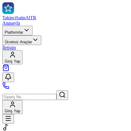
TakipciSatinAl
TR
Anasayfa
Platformlar
Ücretsiz Araçlar
İletişim
Giriş Yap
Giriş Yap