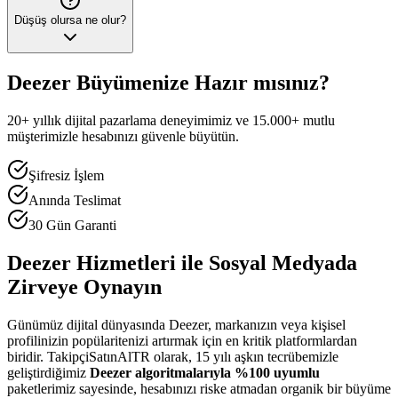
Düşüş olursa ne olur?
Deezer
Büyümenize Hazır mısınız?
20+ yıllık dijital pazarlama deneyimimiz ve 15.000+ mutlu
müşterimizle hesabınızı güvenle büyütün.
Şifresiz İşlem
Anında Teslimat
30 Gün Garanti
Deezer Hizmetleri ile Sosyal Medyada
Zirveye Oynayın
Günümüz dijital dünyasında Deezer, markanızın veya kişisel
profilinizin popülaritenizi artırmak için en kritik platformlardan
biridir. TakipçiSatınAlTR olarak, 15 yılı aşkın tecrübemizle
geliştirdiğimiz
Deezer algoritmalarıyla %100 uyumlu
paketlerimiz sayesinde, hesabınızı riske atmadan organik bir büyüme