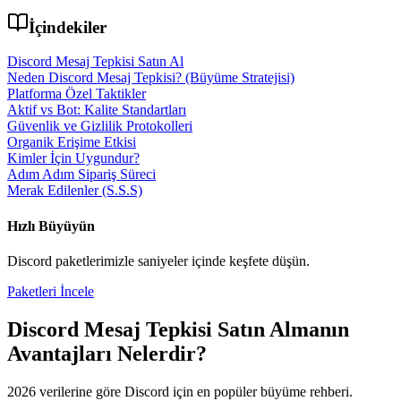
İçindekiler
Discord Mesaj Tepkisi Satın Al
Neden Discord Mesaj Tepkisi? (Büyüme Stratejisi)
Platforma Özel Taktikler
Aktif vs Bot: Kalite Standartları
Güvenlik ve Gizlilik Protokolleri
Organik Erişime Etkisi
Kimler İçin Uygundur?
Adım Adım Sipariş Süreci
Merak Edilenler (S.S.S)
Hızlı Büyüyün
Discord
paketlerimizle saniyeler içinde keşfete düşün.
Paketleri İncele
Discord Mesaj Tepkisi Satın Al
manın
Avantajları Nelerdir?
2026
verilerine göre
Discord
için en popüler büyüme rehberi.