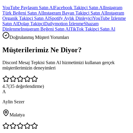
YouTube Paylaşım Satın Al
Facebook Takipçi Satın Al
Instagram
Türk Beğeni Satın Al
Instagram Bayan Takipçi Satın Al
Instagram
Organik Takipçi Satın Al
Spotify Aylık Dinleyici
YouTube İzlenme
Satın Al
Dolap Takipçi
Dailymotion İzlenme
Shazam
Dinlenme
Instagram Beğeni Satın Al
TikTok Takipçi Satın Al
Doğrulanmış Müşteri Yorumları
Müşterilerimiz
Ne Diyor?
Discord Mesaj Tepkisi Satın Al
hizmetimizi kullanan gerçek
müşterilerimizin deneyimleri
4.7
(
35
değerlendirme)
A
Aylin Sezer
Malatya