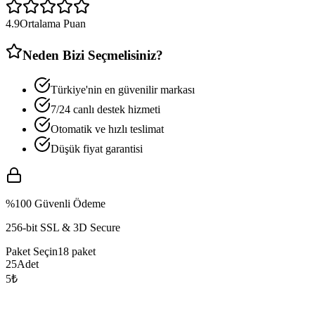
4.9
Ortalama Puan
Neden Bizi Seçmelisiniz?
Türkiye'nin en güvenilir markası
7/24 canlı destek hizmeti
Otomatik ve hızlı teslimat
Düşük fiyat garantisi
%100 Güvenli Ödeme
256-bit SSL & 3D Secure
Paket Seçin
18
paket
25
Adet
5
₺