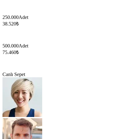
250.000
Adet
38.520
₺
500.000
Adet
75.460
₺
Canlı Sepet