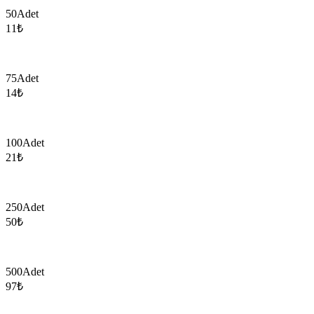
50
Adet
11
₺
75
Adet
14
₺
100
Adet
21
₺
250
Adet
50
₺
500
Adet
97
₺