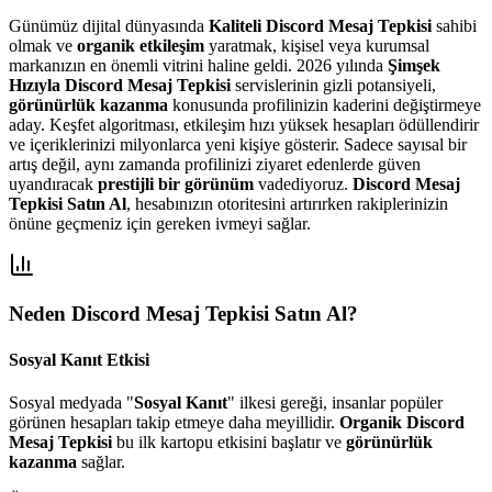
Günümüz dijital dünyasında
Kaliteli Discord Mesaj Tepkisi
sahibi
olmak ve
organik etkileşim
yaratmak, kişisel veya kurumsal
markanızın en önemli vitrini haline geldi. 2026 yılında
Şimşek
Hızıyla Discord Mesaj Tepkisi
servislerinin gizli potansiyeli,
görünürlük kazanma
konusunda profilinizin kaderini değiştirmeye
aday. Keşfet algoritması, etkileşim hızı yüksek hesapları ödüllendirir
ve içeriklerinizi milyonlarca yeni kişiye gösterir. Sadece sayısal bir
artış değil, aynı zamanda profilinizi ziyaret edenlerde güven
uyandıracak
prestijli bir görünüm
vadediyoruz.
Discord Mesaj
Tepkisi Satın Al
, hesabınızın otoritesini artırırken rakiplerinizin
önüne geçmeniz için gereken ivmeyi sağlar.
Neden
Discord Mesaj Tepkisi Satın Al
?
Sosyal Kanıt Etkisi
Sosyal medyada "
Sosyal Kanıt
" ilkesi gereği, insanlar popüler
görünen hesapları takip etmeye daha meyillidir.
Organik Discord
Mesaj Tepkisi
bu ilk kartopu etkisini başlatır ve
görünürlük
kazanma
sağlar.