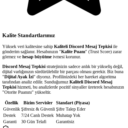
Kalite Standartlarımız
Yüksek veri kalitesine sahip
Kaliteli Discord Mesaj Tepkisi
ile
gönderim sağlanır. Hesabınızın "
Kalite Puanı
" (Trust Score) zarar
görmez ve
hesap büyütme
ivmesi korunur.
Discord Mesaj Tepkisi
stratejinizin sadece anlık bir yükseliş değil,
dijital varlığınızın sürdürülebilir bir parçası olması gerekir. Biz buna
"
Dijital Ayak İzi
" diyoruz. Profilinizdeki her hareket algoritma
tarafından analiz edilir. Sunduğumuz
Kaliteli Discord Mesaj
Tepkisi
hizmeti, bu analizlerde pozitif sinyaller üreterek hesabınızın
"Otorite Puanını" yükseltir.
Özellik
Bizim Servisler
Standart (Piyasa)
Güvenlik
Şifresiz & Güvenli
Şifre Talep Eder
Destek
7/24 Canlı Destek
Muhatap Yok
Garanti
30 Gün Telafi
Garantisiz