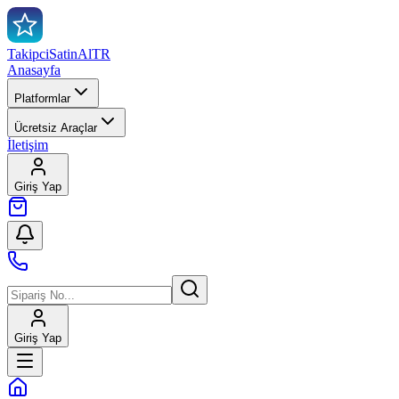
TakipciSatinAl
TR
Anasayfa
Platformlar
Ücretsiz Araçlar
İletişim
Giriş Yap
Giriş Yap