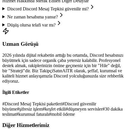
Hizmet Hakkında Merak Edilen Diğer Detaylar
Discord
Discord Mesaj Tepkisi
güvenilir mi?
Ne zaman hesabıma yansır?
Düşüş olursa telafi var mı?
Uzman Görüşü
2026
yılında dijital rekabetin arttığı bu ortamda,
Discord
hesabınızı
büyütmek için sadece organik çaba yetersiz kalabilir. Profesyonel
destek almak, rakiplerinizin önüne geçmeniz için bir "Hile" değil,
bir "Strateji"dir. Biz TakipçiSatınAlTR olarak, şeffaf, kurumsal ve
kaliteli hizmet anlayışımızla
Discord
yolculuğunuzda size rehberlik
ediyoruz.
İlgili Etiketler
#
Discord Mesaj Tepkisi paketleri
#
Discord güvenilir
büyüme
#
şifresiz işlem
#
keşfet etkili
#
düşmeyen servisler
#
30 dakika
teslimat
#
kurumsal faturalı
#
mobil ödeme
Diğer Hizmetlerimiz