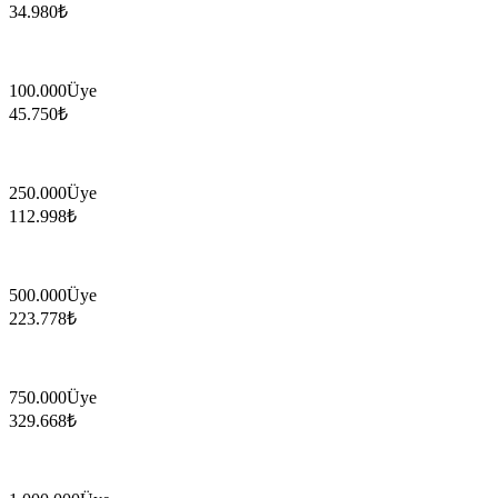
34.980
₺
100.000
Üye
45.750
₺
250.000
Üye
112.998
₺
500.000
Üye
223.778
₺
750.000
Üye
329.668
₺