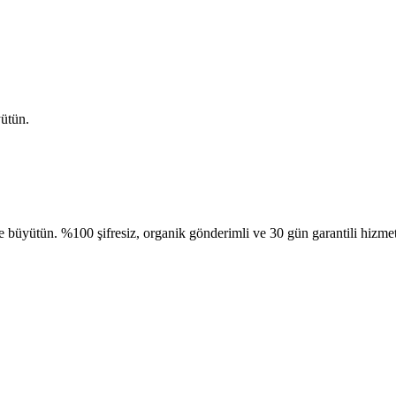
yütün.
e büyütün. %100 şifresiz, organik gönderimli ve 30 gün garantili hizmet