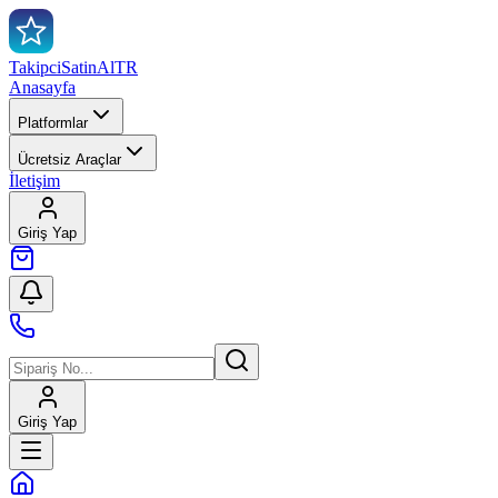
TakipciSatinAl
TR
Anasayfa
Platformlar
Ücretsiz Araçlar
İletişim
Giriş Yap
Giriş Yap