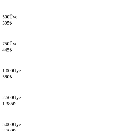
500
Üye
305
₺
750
Üye
445
₺
1.000
Üye
580
₺
2.500
Üye
1.385
₺
5.000
Üye
2.700
₺