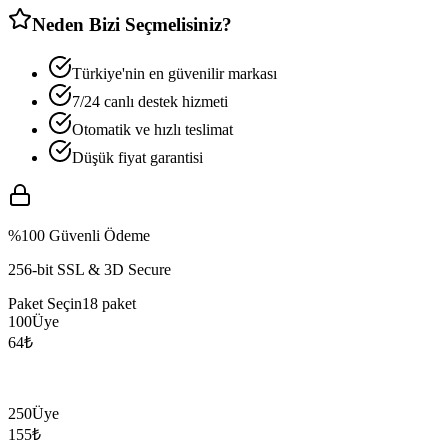
Neden Bizi Seçmelisiniz?
Türkiye'nin en güvenilir markası
7/24 canlı destek hizmeti
Otomatik ve hızlı teslimat
Düşük fiyat garantisi
%100 Güvenli Ödeme
256-bit SSL & 3D Secure
Paket Seçin
18
paket
100
Üye
64
₺
250
Üye
155
₺