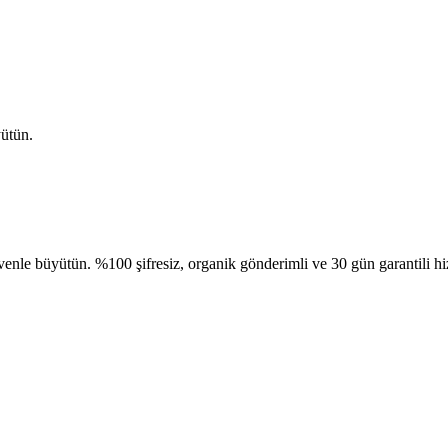
yütün.
venle büyütün. %100 şifresiz, organik gönderimli ve 30 gün garantili h