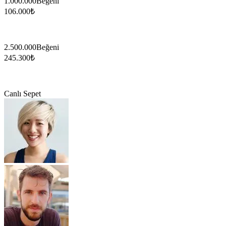
1.000.000
Beğeni
106.000
₺
2.500.000
Beğeni
245.300
₺
Canlı Sepet