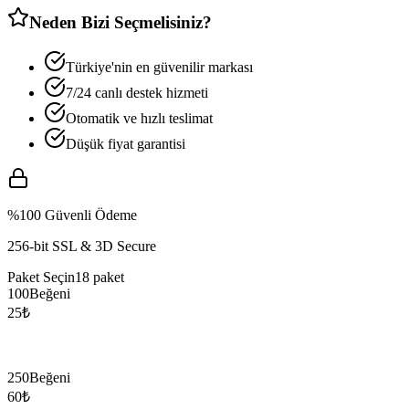
Neden Bizi Seçmelisiniz?
Türkiye'nin en güvenilir markası
7/24 canlı destek hizmeti
Otomatik ve hızlı teslimat
Düşük fiyat garantisi
%100 Güvenli Ödeme
256-bit SSL & 3D Secure
Paket Seçin
18
paket
100
Beğeni
25
₺
250
Beğeni
60
₺