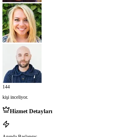
144
kişi
inceliyor.
Hizmet Detayları
Anında Başlangıç