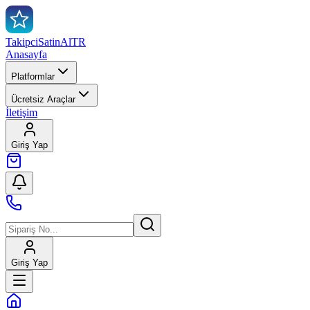
TakipciSatinAl
TR
Anasayfa
Platformlar
Ücretsiz Araçlar
İletişim
Giriş Yap
Giriş Yap