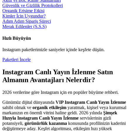
Aktif vs Bot: Kalite Standartları
Güvenlik ve Gizlilik Protokolleri
Organik Erişime Etkisi
Kimler İçin Uygundur?
Adım Adım Sipariş Süreci
Merak Edilenler (S.S.S)
Hızlı Büyüyün
Instagram
paketlerimizle saniyeler içinde keşfete düşün.
Paketleri İncele
Instagram Canlı Yayın İzlenme Satın
Al
manın Avantajları Nelerdir?
2026
verilerine göre
Instagram
için en popüler büyüme rehberi.
Günümüz dijital dünyasında
VIP Instagram Canlı Yayın İzlenme
sahibi olmak ve
organik etkileşim
yaratmak, kişisel veya kurumsal
markanızın en önemli vitrini haline geldi. 2026 yılında
Şimşek
Hızıyla Instagram Canlı Yayın İzlenme
servislerinin gizli
potansiyeli,
görünürlük kazanma
konusunda profilinizin kaderini
değiştirmeye aday. Keşfet algoritması, etkileşim hızı yüksek