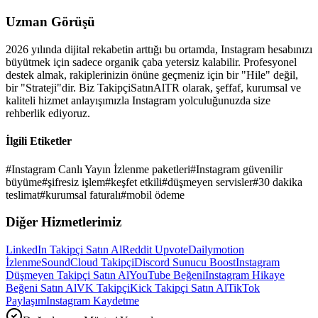
Uzman Görüşü
2026
yılında dijital rekabetin arttığı bu ortamda,
Instagram
hesabınızı
büyütmek için sadece organik çaba yetersiz kalabilir. Profesyonel
destek almak, rakiplerinizin önüne geçmeniz için bir "Hile" değil,
bir "Strateji"dir. Biz TakipçiSatınAlTR olarak, şeffaf, kurumsal ve
kaliteli hizmet anlayışımızla
Instagram
yolculuğunuzda size
rehberlik ediyoruz.
İlgili Etiketler
#
Instagram Canlı Yayın İzlenme paketleri
#
Instagram güvenilir
büyüme
#
şifresiz işlem
#
keşfet etkili
#
düşmeyen servisler
#
30 dakika
teslimat
#
kurumsal faturalı
#
mobil ödeme
Diğer Hizmetlerimiz
LinkedIn Takipçi Satın Al
Reddit Upvote
Dailymotion
İzlenme
SoundCloud Takipçi
Discord Sunucu Boost
Instagram
Düşmeyen Takipçi Satın Al
YouTube Beğeni
Instagram Hikaye
Beğeni Satın Al
VK Takipçi
Kick Takipçi Satın Al
TikTok
Paylaşım
Instagram Kaydetme