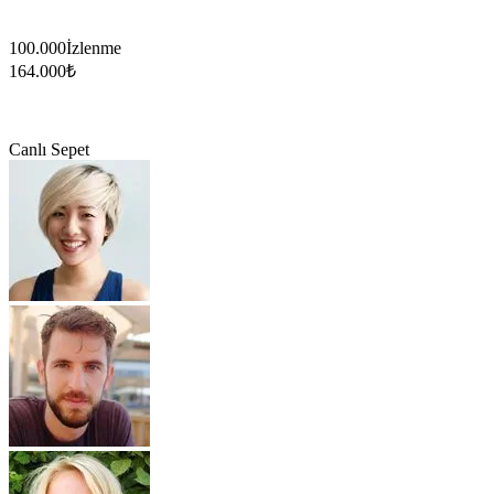
100.000
İzlenme
164.000
₺
Canlı Sepet