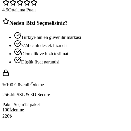
4.9
Ortalama Puan
Neden Bizi Seçmelisiniz?
Türkiye'nin en güvenilir markası
7/24 canlı destek hizmeti
Otomatik ve hızlı teslimat
Düşük fiyat garantisi
%100 Güvenli Ödeme
256-bit SSL & 3D Secure
Paket Seçin
12
paket
100
İzlenme
220
₺