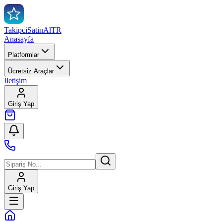
TakipciSatinAl
TR
Anasayfa
Platformlar
Ücretsiz Araçlar
İletişim
Giriş Yap
Giriş Yap