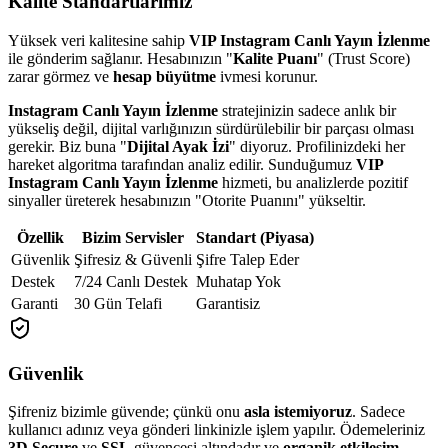
Kalite Standartlarımız
Yüksek veri kalitesine sahip
VIP Instagram Canlı Yayın İzlenme
ile gönderim sağlanır. Hesabınızın "
Kalite Puanı
" (Trust Score)
zarar görmez ve
hesap büyütme
ivmesi korunur.
Instagram Canlı Yayın İzlenme
stratejinizin sadece anlık bir
yükseliş değil, dijital varlığınızın sürdürülebilir bir parçası olması
gerekir. Biz buna "
Dijital Ayak İzi
" diyoruz. Profilinizdeki her
hareket algoritma tarafından analiz edilir. Sunduğumuz
VIP
Instagram Canlı Yayın İzlenme
hizmeti, bu analizlerde pozitif
sinyaller üreterek hesabınızın "Otorite Puanını" yükseltir.
Özellik
Bizim Servisler
Standart (Piyasa)
Güvenlik
Şifresiz & Güvenli
Şifre Talep Eder
Destek
7/24 Canlı Destek
Muhatap Yok
Garanti
30 Gün Telafi
Garantisiz
Güvenlik
Şifreniz bizimle güvende; çünkü onu
asla istemiyoruz
. Sadece
kullanıcı adınız veya gönderi linkinizle işlem yapılır. Ödemeleriniz
3D Secure
ve
SSL
güvencesi altındadır ve
organik etkileşim