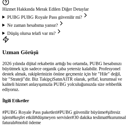
Hizmet Hakkında Merak Edilen Diğer Detaylar
PUBG
PUBG Royale Pass
güvenilir mi?
Ne zaman hesabıma yansır?
Düşüş olursa telafi var mı?
Uzman Görüşü
2026
yılında dijital rekabetin arttığı bu ortamda,
PUBG
hesabınızı
büyütmek için sadece organik çaba yetersiz kalabilir. Profesyonel
destek almak, rakiplerinizin önüne geçmeniz için bir "Hile" değil,
bir "Strateji"dir. Biz TakipçiSatınAlTR olarak, şeffaf, kurumsal ve
kaliteli hizmet anlayışımızla
PUBG
yolculuğunuzda size rehberlik
ediyoruz.
İlgili Etiketler
#
PUBG Royale Pass paketleri
#
PUBG güvenilir büyüme
#
şifresiz
işlem
#
keşfet etkili
#
düşmeyen servisler
#
30 dakika teslimat
#
kurumsal
faturalı
#
mobil ödeme