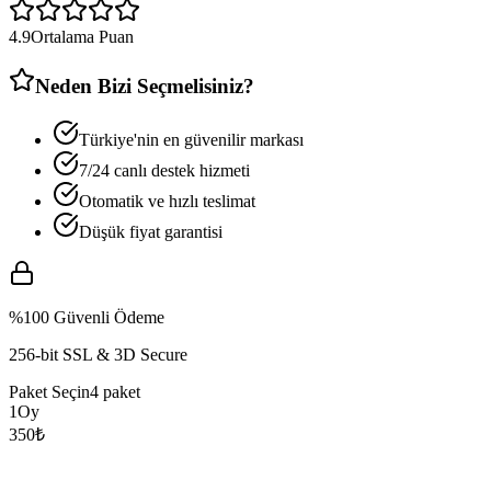
4.9
Ortalama Puan
Neden Bizi Seçmelisiniz?
Türkiye'nin en güvenilir markası
7/24 canlı destek hizmeti
Otomatik ve hızlı teslimat
Düşük fiyat garantisi
%100 Güvenli Ödeme
256-bit SSL & 3D Secure
Paket Seçin
4
paket
1
Oy
350
₺