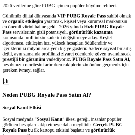
2026
verilerine göre
PUBG
için en popüler büyüme rehberi.
Günümüz dijital dünyasında
VIP PUBG Royale Pass
sahibi olmak
ve
organik etkileşim
yaratmak, kişisel veya kurumsal markanızın
en önemli vitrini haline geldi. 2026 yılında
Hızlı PUBG Royale
Pass
servislerinin gizli potansiyeli,
görünürlük kazanma
konusunda profilinizin kaderini değiştirmeye aday. Keşfet
algoritması, etkileşim hızı yüksek hesapları ödüllendirir ve
içeriklerinizi milyonlarca yeni kişiye gösterir. Sadece sayısal bir artış
değil, aynı zamanda profilinizi ziyaret edenlerde güven uyandıracak
prestijli bir görünüm
vadediyoruz.
PUBG Royale Pass Satın Al
,
hesabınızın otoritesini artırırken rakiplerinizin önüne geçmeniz için
gereken ivmeyi sağlar.
Neden
PUBG Royale Pass Satın Al
?
Sosyal Kanıt Etkisi
Sosyal medyada "
Sosyal Kanıt
" ilkesi gereği, insanlar popüler
görünen hesapları takip etmeye daha meyillidir.
Gerçek PUBG
Royale Pass
bu ilk kartopu etkisini başlatır ve
görünürlük