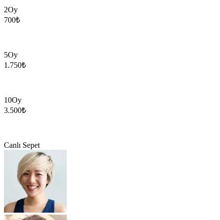
2
Oy
700
₺
5
Oy
1.750
₺
10
Oy
3.500
₺
Canlı Sepet