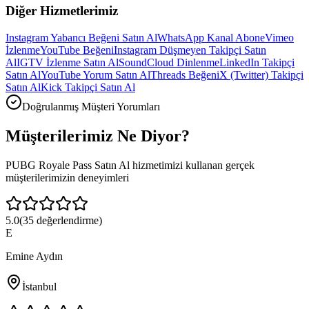
Diğer Hizmetlerimiz
Instagram Yabancı Beğeni Satın Al
WhatsApp Kanal Abone
Vimeo
İzlenme
YouTube Beğeni
Instagram Düşmeyen Takipçi Satın
Al
IGTV İzlenme Satın Al
SoundCloud Dinlenme
LinkedIn Takipçi
Satın Al
YouTube Yorum Satın Al
Threads Beğeni
X (Twitter) Takipçi
Satın Al
Kick Takipçi Satın Al
Doğrulanmış Müşteri Yorumları
Müşterilerimiz
Ne Diyor?
PUBG Royale Pass Satın Al
hizmetimizi kullanan gerçek
müşterilerimizin deneyimleri
5.0
(
35
değerlendirme)
E
Emine Aydın
İstanbul