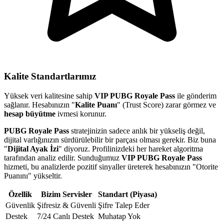
Kalite Standartlarımız
Yüksek veri kalitesine sahip
VIP PUBG Royale Pass
ile gönderim
sağlanır. Hesabınızın "
Kalite Puanı
" (Trust Score) zarar görmez ve
hesap büyütme
ivmesi korunur.
PUBG Royale Pass
stratejinizin sadece anlık bir yükseliş değil,
dijital varlığınızın sürdürülebilir bir parçası olması gerekir. Biz buna
"
Dijital Ayak İzi
" diyoruz. Profilinizdeki her hareket algoritma
tarafından analiz edilir. Sunduğumuz
VIP PUBG Royale Pass
hizmeti, bu analizlerde pozitif sinyaller üreterek hesabınızın "Otorite
Puanını" yükseltir.
Özellik
Bizim Servisler
Standart (Piyasa)
Güvenlik
Şifresiz & Güvenli
Şifre Talep Eder
Destek
7/24 Canlı Destek
Muhatap Yok