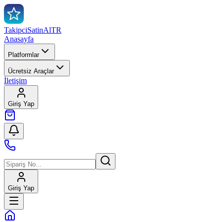
TakipciSatinAl
TR
Anasayfa
Platformlar
Ücretsiz Araçlar
İletişim
Giriş Yap
Giriş Yap