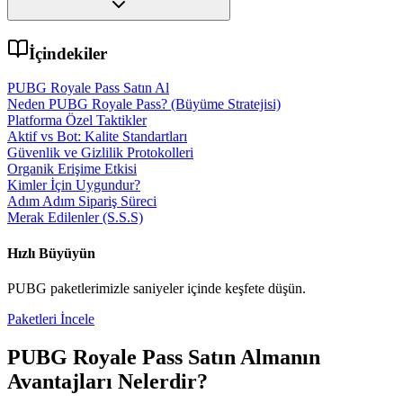
İçindekiler
PUBG Royale Pass Satın Al
Neden PUBG Royale Pass? (Büyüme Stratejisi)
Platforma Özel Taktikler
Aktif vs Bot: Kalite Standartları
Güvenlik ve Gizlilik Protokolleri
Organik Erişime Etkisi
Kimler İçin Uygundur?
Adım Adım Sipariş Süreci
Merak Edilenler (S.S.S)
Hızlı Büyüyün
PUBG
paketlerimizle saniyeler içinde keşfete düşün.
Paketleri İncele
PUBG Royale Pass Satın Al
manın
Avantajları Nelerdir?