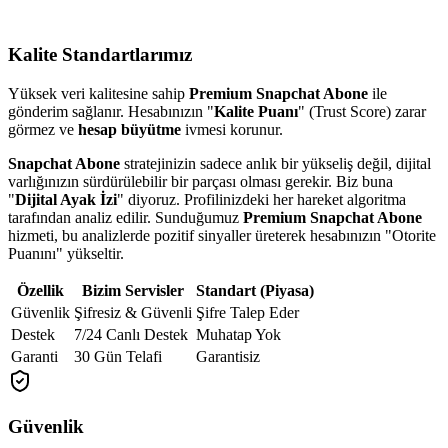
Kalite Standartlarımız
Yüksek veri kalitesine sahip
Premium Snapchat Abone
ile
gönderim sağlanır. Hesabınızın "
Kalite Puanı
" (Trust Score) zarar
görmez ve
hesap büyütme
ivmesi korunur.
Snapchat Abone
stratejinizin sadece anlık bir yükseliş değil, dijital
varlığınızın sürdürülebilir bir parçası olması gerekir. Biz buna
"
Dijital Ayak İzi
" diyoruz. Profilinizdeki her hareket algoritma
tarafından analiz edilir. Sunduğumuz
Premium Snapchat Abone
hizmeti, bu analizlerde pozitif sinyaller üreterek hesabınızın "Otorite
Puanını" yükseltir.
Özellik
Bizim Servisler
Standart (Piyasa)
Güvenlik
Şifresiz & Güvenli
Şifre Talep Eder
Destek
7/24 Canlı Destek
Muhatap Yok
Garanti
30 Gün Telafi
Garantisiz
Güvenlik