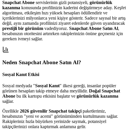
Snapchat Abone
servislerinin gizli potansiyeli,
görünürlük
kazanma
konusunda profilinizin kaderini değiştirmeye aday. Keşfet
algoritması, etkileşim hızı yüksek hesapları ödüllendirir ve
içeriklerinizi milyonlarca yeni kişiye gösterir. Sadece sayısal bir artış
değil, aynı zamanda profilinizi ziyaret edenlerde güven uyandıracak
prestijli bir görünüm
vadediyoruz.
Snapchat Abone Satın Al
,
hesabınızın otoritesini artırırken rakiplerinizin önüne geçmeniz için
gereken ivmeyi sağlar.
Neden
Snapchat Abone Satın Al
?
Sosyal Kanıt Etkisi
Sosyal medyada "
Sosyal Kanıt
" ilkesi gereği, insanlar popüler
görünen hesapları takip etmeye daha meyillidir.
Doğal Snapchat
Abone
bu ilk kartopu etkisini başlatır ve
görünürlük kazanma
sağlar.
Özellikle
2026
güvenilir
Snapchat
takipçi
paketlerimiz,
hesabınızın "yeni ve acemi" görünümünden kurtulmasını sağlar.
Rakipleriniz hızla büyürken yerinizde saymak, potansiyel
takipçilerinizi onlara kaptırmak anlamına gelir.