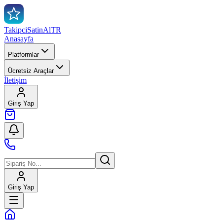
TakipciSatinAl
TR
Anasayfa
Platformlar
Ücretsiz Araçlar
İletişim
Giriş Yap
Giriş Yap