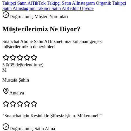
Takipçi Satın Al
TikTok Takipçi Satın Al
Instagram Organik Takipçi
Satın Al
Instagram Takipçi Satın Al
Reddit Upvote
Doğrulanmış Müşteri Yorumları
Müşterilerimiz
Ne Diyor?
Snapchat Abone Satın Al
hizmetimizi kullanan gerçek
müşterilerimizin deneyimleri
5.0
(
35
değerlendirme)
M
Mustafa Şahin
Antalya
"
Snapchat için Kesinlikle Şifresiz işlem. Mükemmel!
"
Doğrulanmış Satın Alma