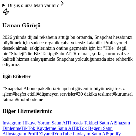
Düşüş olursa telafi var mı?
Uzman Görüşü
2026
yılında dijital rekabetin arttığı bu ortamda,
Snapchat
hesabınızı
büyütmek için sadece organik çaba yetersiz kalabilir. Profesyonel
destek almak, rakiplerinizin önüne geçmeniz için bir "Hile" değil,
bir "Strateji"dir. Biz TakipçiSatınAlTR olarak, şeffaf, kurumsal ve
kaliteli hizmet anlayışımızla
Snapchat
yolculuğunuzda size rehberlik
ediyoruz.
İlgili Etiketler
#
Snapchat Abone paketleri
#
Snapchat güvenilir büyüme
#
şifresiz
işlem
#
keşfet etkili
#
düşmeyen servisler
#
30 dakika teslimat
#
kurumsal
faturalı
#
mobil ödeme
Diğer Hizmetlerimiz
Instagram Hikaye Yorum Satın Al
Threads Takipçi Satın Al
Shazam
Dinlenme
TikTok Kaydetme Satın Al
TikTok Beğeni Satın
Al
Instagram Profil Ziyareti
YouTube Paylaşım Satın Al
Spotify