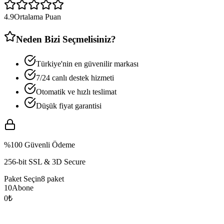
4.9
Ortalama Puan
Neden Bizi Seçmelisiniz?
Türkiye'nin en güvenilir markası
7/24 canlı destek hizmeti
Otomatik ve hızlı teslimat
Düşük fiyat garantisi
%100 Güvenli Ödeme
256-bit SSL & 3D Secure
Paket Seçin
8
paket
10
Abone
0
₺