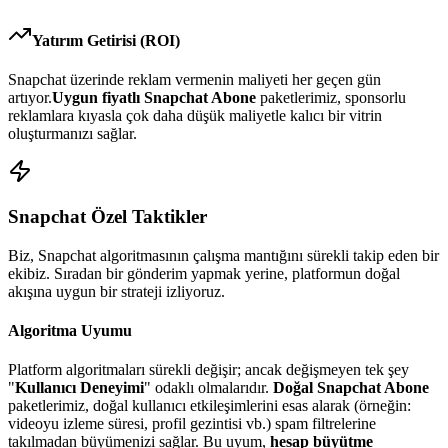
Yatırım Getirisi (ROI)
Snapchat
üzerinde reklam vermenin maliyeti her geçen gün
artıyor.
Uygun fiyatlı
Snapchat Abone
paketlerimiz, sponsorlu
reklamlara kıyasla çok daha düşük maliyetle kalıcı bir vitrin
oluşturmanızı sağlar.
Snapchat
Özel Taktikler
Biz,
Snapchat
algoritmasının çalışma mantığını sürekli takip eden bir
ekibiz. Sıradan bir gönderim yapmak yerine, platformun doğal
akışına uygun bir strateji izliyoruz.
Algoritma Uyumu
Platform algoritmaları sürekli değişir; ancak değişmeyen tek şey
"
Kullanıcı Deneyimi
" odaklı olmalarıdır.
Doğal Snapchat Abone
paketlerimiz, doğal kullanıcı etkileşimlerini esas alarak (örneğin:
videoyu izleme süresi, profil gezintisi vb.) spam filtrelerine
takılmadan büyümenizi sağlar. Bu uyum,
hesap büyütme