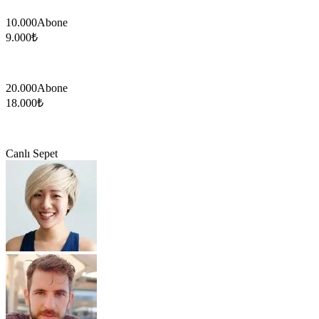
10.000
Abone
9.000
₺
20.000
Abone
18.000
₺
Canlı Sepet