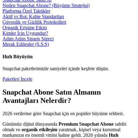
Neden Snapchat Abone? (Büyüme Stratejisi)
Platforma Özel Taktikler
Aktif vs Bot: Kalite Standartları
Güvenlik ve Gizlilik Protokolleri
Organik Erişime Etkisi
Kimler İçin Uygundur?
Adım Adım Sipariş Süreci
Merak Edilenler (S.S.S)
Hızlı Büyüyün
Snapchat
paketlerimizle saniyeler içinde keşfete düşün.
Paketleri İncele
Snapchat Abone Satın Al
manın
Avantajları Nelerdir?
2026
verilerine göre
Snapchat
için en popüler büyüme rehberi.
Günümüz dijital dünyasında
Premium Snapchat Abone
sahibi
olmak ve
organik etkileşim
yaratmak, kişisel veya kurumsal
markanızın en önemli vitrini haline geldi. 2026 yılında
Hızlı