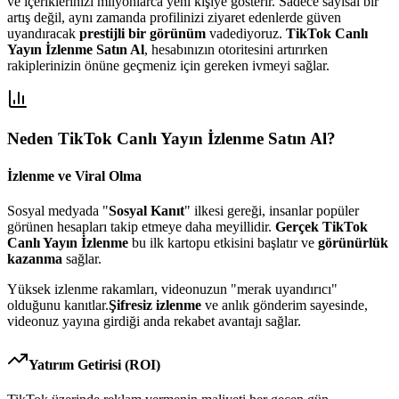
ve içeriklerinizi milyonlarca yeni kişiye gösterir. Sadece sayısal bir
artış değil, aynı zamanda profilinizi ziyaret edenlerde güven
uyandıracak
prestijli bir görünüm
vadediyoruz.
TikTok Canlı
Yayın İzlenme Satın Al
, hesabınızın otoritesini artırırken
rakiplerinizin önüne geçmeniz için gereken ivmeyi sağlar.
Neden
TikTok Canlı Yayın İzlenme Satın Al
?
İzlenme ve Viral Olma
Sosyal medyada "
Sosyal Kanıt
" ilkesi gereği, insanlar popüler
görünen hesapları takip etmeye daha meyillidir.
Gerçek TikTok
Canlı Yayın İzlenme
bu ilk kartopu etkisini başlatır ve
görünürlük
kazanma
sağlar.
Yüksek izlenme rakamları, videonuzun "merak uyandırıcı"
olduğunu kanıtlar.
Şifresiz izlenme
ve anlık gönderim sayesinde,
videonuz yayına girdiği anda rekabet avantajı sağlar.
Yatırım Getirisi (ROI)