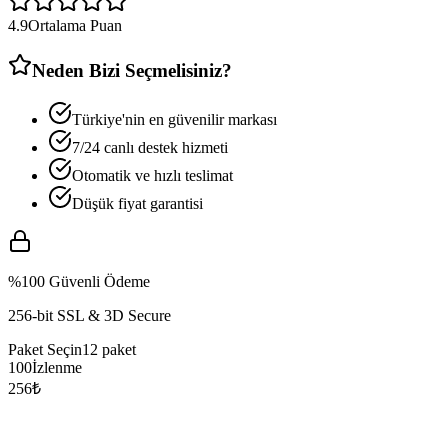
4.9
Ortalama Puan
Neden Bizi Seçmelisiniz?
Türkiye'nin en güvenilir markası
7/24 canlı destek hizmeti
Otomatik ve hızlı teslimat
Düşük fiyat garantisi
%100 Güvenli Ödeme
256-bit SSL & 3D Secure
Paket Seçin
12
paket
100
İzlenme
256
₺