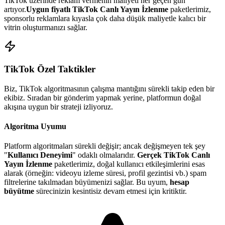
TikTok
üzerinde reklam vermenin maliyeti her geçen gün
artıyor.
Uygun fiyatlı
TikTok Canlı Yayın İzlenme
paketlerimiz,
sponsorlu reklamlara kıyasla çok daha düşük maliyetle kalıcı bir
vitrin oluşturmanızı sağlar.
TikTok
Özel Taktikler
Biz,
TikTok
algoritmasının çalışma mantığını sürekli takip eden bir
ekibiz. Sıradan bir gönderim yapmak yerine, platformun doğal
akışına uygun bir strateji izliyoruz.
Algoritma Uyumu
Platform algoritmaları sürekli değişir; ancak değişmeyen tek şey
"
Kullanıcı Deneyimi
" odaklı olmalarıdır.
Gerçek TikTok Canlı
Yayın İzlenme
paketlerimiz, doğal kullanıcı etkileşimlerini esas
alarak (örneğin: videoyu izleme süresi, profil gezintisi vb.) spam
filtrelerine takılmadan büyümenizi sağlar. Bu uyum,
hesap
büyütme
sürecinizin kesintisiz devam etmesi için kritiktir.