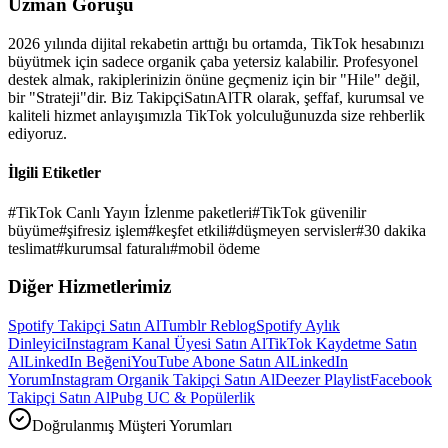
Uzman Görüşü
2026
yılında dijital rekabetin arttığı bu ortamda,
TikTok
hesabınızı
büyütmek için sadece organik çaba yetersiz kalabilir. Profesyonel
destek almak, rakiplerinizin önüne geçmeniz için bir "Hile" değil,
bir "Strateji"dir. Biz TakipçiSatınAlTR olarak, şeffaf, kurumsal ve
kaliteli hizmet anlayışımızla
TikTok
yolculuğunuzda size rehberlik
ediyoruz.
İlgili Etiketler
#
TikTok Canlı Yayın İzlenme paketleri
#
TikTok güvenilir
büyüme
#
şifresiz işlem
#
keşfet etkili
#
düşmeyen servisler
#
30 dakika
teslimat
#
kurumsal faturalı
#
mobil ödeme
Diğer Hizmetlerimiz
Spotify Takipçi Satın Al
Tumblr Reblog
Spotify Aylık
Dinleyici
Instagram Kanal Üyesi Satın Al
TikTok Kaydetme Satın
Al
LinkedIn Beğeni
YouTube Abone Satın Al
LinkedIn
Yorum
Instagram Organik Takipçi Satın Al
Deezer Playlist
Facebook
Takipçi Satın Al
Pubg UC & Popülerlik
Doğrulanmış Müşteri Yorumları