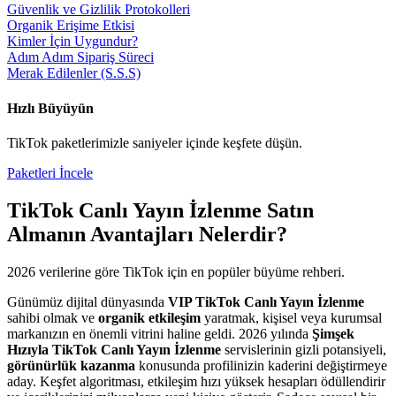
Güvenlik ve Gizlilik Protokolleri
Organik Erişime Etkisi
Kimler İçin Uygundur?
Adım Adım Sipariş Süreci
Merak Edilenler (S.S.S)
Hızlı Büyüyün
TikTok
paketlerimizle saniyeler içinde keşfete düşün.
Paketleri İncele
TikTok Canlı Yayın İzlenme Satın
Al
manın Avantajları Nelerdir?
2026
verilerine göre
TikTok
için en popüler büyüme rehberi.
Günümüz dijital dünyasında
VIP TikTok Canlı Yayın İzlenme
sahibi olmak ve
organik etkileşim
yaratmak, kişisel veya kurumsal
markanızın en önemli vitrini haline geldi. 2026 yılında
Şimşek
Hızıyla TikTok Canlı Yayın İzlenme
servislerinin gizli potansiyeli,
görünürlük kazanma
konusunda profilinizin kaderini değiştirmeye
aday. Keşfet algoritması, etkileşim hızı yüksek hesapları ödüllendirir