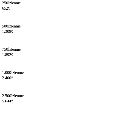
250
İzlenme
652
₺
500
İzlenme
1.308
₺
750
İzlenme
1.892
₺
1.000
İzlenme
2.400
₺
2.500
İzlenme
5.644
₺