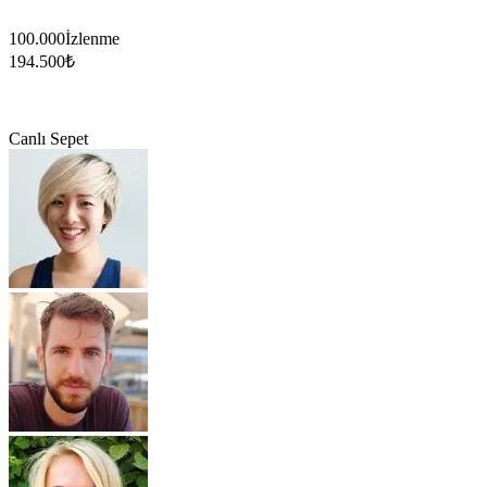
100.000
İzlenme
194.500
₺
Canlı Sepet