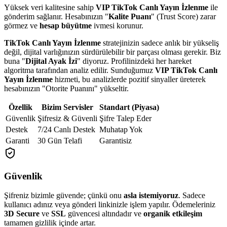
Yüksek veri kalitesine sahip
VIP TikTok Canlı Yayın İzlenme
ile
gönderim sağlanır. Hesabınızın "
Kalite Puanı
" (Trust Score) zarar
görmez ve
hesap büyütme
ivmesi korunur.
TikTok Canlı Yayın İzlenme
stratejinizin sadece anlık bir yükseliş
değil, dijital varlığınızın sürdürülebilir bir parçası olması gerekir. Biz
buna "
Dijital Ayak İzi
" diyoruz. Profilinizdeki her hareket
algoritma tarafından analiz edilir. Sunduğumuz
VIP TikTok Canlı
Yayın İzlenme
hizmeti, bu analizlerde pozitif sinyaller üreterek
hesabınızın "Otorite Puanını" yükseltir.
Özellik
Bizim Servisler
Standart (Piyasa)
Güvenlik
Şifresiz & Güvenli
Şifre Talep Eder
Destek
7/24 Canlı Destek
Muhatap Yok
Garanti
30 Gün Telafi
Garantisiz
Güvenlik
Şifreniz bizimle güvende; çünkü onu
asla istemiyoruz
. Sadece
kullanıcı adınız veya gönderi linkinizle işlem yapılır. Ödemeleriniz
3D Secure
ve
SSL
güvencesi altındadır ve
organik etkileşim
tamamen gizlilik içinde artar.