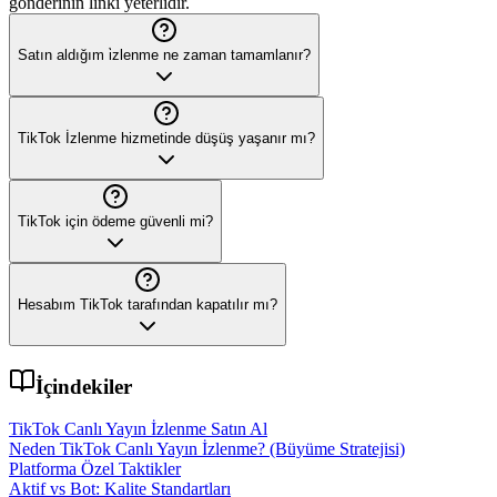
gönderinin linki yeterlidir.
Satın aldığım i̇zlenme ne zaman tamamlanır?
TikTok İzlenme hizmetinde düşüş yaşanır mı?
TikTok için ödeme güvenli mi?
Hesabım TikTok tarafından kapatılır mı?
İçindekiler
TikTok Canlı Yayın İzlenme Satın Al
Neden TikTok Canlı Yayın İzlenme? (Büyüme Stratejisi)
Platforma Özel Taktikler
Aktif vs Bot: Kalite Standartları