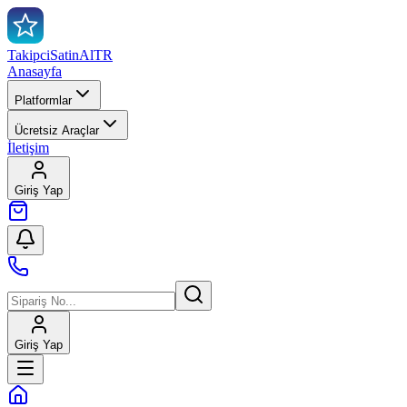
TakipciSatinAl
TR
Anasayfa
Platformlar
Ücretsiz Araçlar
İletişim
Giriş Yap
Giriş Yap