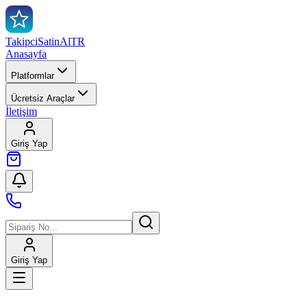
TakipciSatinAl
TR
Anasayfa
Platformlar
Ücretsiz Araçlar
İletişim
Giriş Yap
Giriş Yap