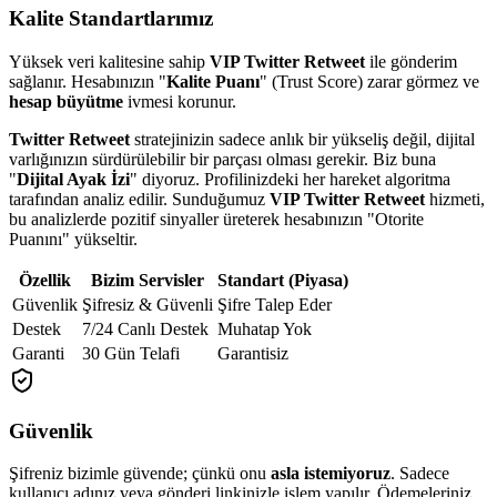
Kalite Standartlarımız
Yüksek veri kalitesine sahip
VIP Twitter Retweet
ile gönderim
sağlanır. Hesabınızın "
Kalite Puanı
" (Trust Score) zarar görmez ve
hesap büyütme
ivmesi korunur.
Twitter Retweet
stratejinizin sadece anlık bir yükseliş değil, dijital
varlığınızın sürdürülebilir bir parçası olması gerekir. Biz buna
"
Dijital Ayak İzi
" diyoruz. Profilinizdeki her hareket algoritma
tarafından analiz edilir. Sunduğumuz
VIP Twitter Retweet
hizmeti,
bu analizlerde pozitif sinyaller üreterek hesabınızın "Otorite
Puanını" yükseltir.
Özellik
Bizim Servisler
Standart (Piyasa)
Güvenlik
Şifresiz & Güvenli
Şifre Talep Eder
Destek
7/24 Canlı Destek
Muhatap Yok
Garanti
30 Gün Telafi
Garantisiz
Güvenlik
Şifreniz bizimle güvende; çünkü onu
asla istemiyoruz
. Sadece
kullanıcı adınız veya gönderi linkinizle işlem yapılır. Ödemeleriniz