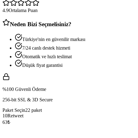
4.9
Ortalama Puan
Neden Bizi Seçmelisiniz?
Türkiye'nin en güvenilir markası
7/24 canlı destek hizmeti
Otomatik ve hızlı teslimat
Düşük fiyat garantisi
%100 Güvenli Ödeme
256-bit SSL & 3D Secure
Paket Seçin
22
paket
10
Retweet
63
₺