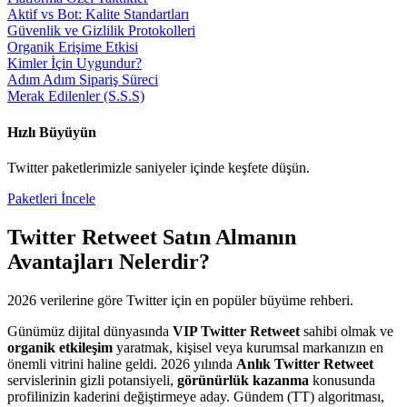
Aktif vs Bot: Kalite Standartları
Güvenlik ve Gizlilik Protokolleri
Organik Erişime Etkisi
Kimler İçin Uygundur?
Adım Adım Sipariş Süreci
Merak Edilenler (S.S.S)
Hızlı Büyüyün
Twitter
paketlerimizle saniyeler içinde keşfete düşün.
Paketleri İncele
Twitter Retweet Satın Al
manın
Avantajları Nelerdir?
2026
verilerine göre
Twitter
için en popüler büyüme rehberi.
Günümüz dijital dünyasında
VIP Twitter Retweet
sahibi olmak ve
organik etkileşim
yaratmak, kişisel veya kurumsal markanızın en
önemli vitrini haline geldi. 2026 yılında
Anlık Twitter Retweet
servislerinin gizli potansiyeli,
görünürlük kazanma
konusunda
profilinizin kaderini değiştirmeye aday. Gündem (TT) algoritması,