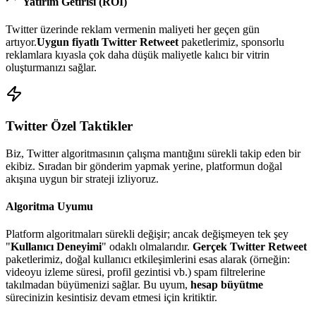
Yatırım Getirisi (ROI)
Twitter
üzerinde reklam vermenin maliyeti her geçen gün
artıyor.
Uygun fiyatlı
Twitter Retweet
paketlerimiz, sponsorlu
reklamlara kıyasla çok daha düşük maliyetle kalıcı bir vitrin
oluşturmanızı sağlar.
Twitter
Özel Taktikler
Biz,
Twitter
algoritmasının çalışma mantığını sürekli takip eden bir
ekibiz. Sıradan bir gönderim yapmak yerine, platformun doğal
akışına uygun bir strateji izliyoruz.
Algoritma Uyumu
Platform algoritmaları sürekli değişir; ancak değişmeyen tek şey
"
Kullanıcı Deneyimi
" odaklı olmalarıdır.
Gerçek Twitter Retweet
paketlerimiz, doğal kullanıcı etkileşimlerini esas alarak (örneğin:
videoyu izleme süresi, profil gezintisi vb.) spam filtrelerine
takılmadan büyümenizi sağlar. Bu uyum,
hesap büyütme
sürecinizin kesintisiz devam etmesi için kritiktir.