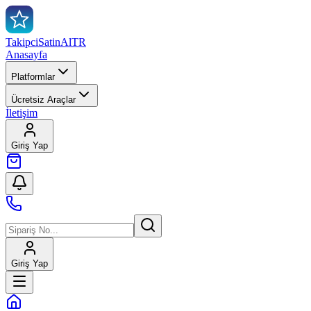
TakipciSatinAl
TR
Anasayfa
Platformlar
Ücretsiz Araçlar
İletişim
Giriş Yap
Giriş Yap