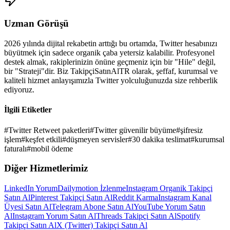
Uzman Görüşü
2026
yılında dijital rekabetin arttığı bu ortamda,
Twitter
hesabınızı
büyütmek için sadece organik çaba yetersiz kalabilir. Profesyonel
destek almak, rakiplerinizin önüne geçmeniz için bir "Hile" değil,
bir "Strateji"dir. Biz TakipçiSatınAlTR olarak, şeffaf, kurumsal ve
kaliteli hizmet anlayışımızla
Twitter
yolculuğunuzda size rehberlik
ediyoruz.
İlgili Etiketler
#
Twitter Retweet paketleri
#
Twitter güvenilir büyüme
#
şifresiz
işlem
#
keşfet etkili
#
düşmeyen servisler
#
30 dakika teslimat
#
kurumsal
faturalı
#
mobil ödeme
Diğer Hizmetlerimiz
LinkedIn Yorum
Dailymotion İzlenme
Instagram Organik Takipçi
Satın Al
Pinterest Takipçi Satın Al
Reddit Karma
Instagram Kanal
Üyesi Satın Al
Telegram Abone Satın Al
YouTube Yorum Satın
Al
Instagram Yorum Satın Al
Threads Takipçi Satın Al
Spotify
Takipçi Satın Al
X (Twitter) Takipçi Satın Al