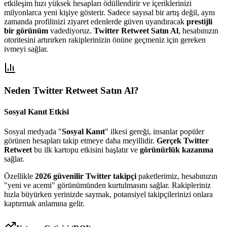
etkileşim hızı yüksek hesapları ödüllendirir ve içeriklerinizi
milyonlarca yeni kişiye gösterir. Sadece sayısal bir artış değil, aynı
zamanda profilinizi ziyaret edenlerde güven uyandıracak
prestijli
bir görünüm
vadediyoruz.
Twitter Retweet Satın Al
, hesabınızın
otoritesini artırırken rakiplerinizin önüne geçmeniz için gereken
ivmeyi sağlar.
Neden
Twitter Retweet Satın Al
?
Sosyal Kanıt Etkisi
Sosyal medyada "
Sosyal Kanıt
" ilkesi gereği, insanlar popüler
görünen hesapları takip etmeye daha meyillidir.
Gerçek Twitter
Retweet
bu ilk kartopu etkisini başlatır ve
görünürlük kazanma
sağlar.
Özellikle
2026
güvenilir
Twitter
takipçi
paketlerimiz, hesabınızın
"yeni ve acemi" görünümünden kurtulmasını sağlar. Rakipleriniz
hızla büyürken yerinizde saymak, potansiyel takipçilerinizi onlara
kaptırmak anlamına gelir.