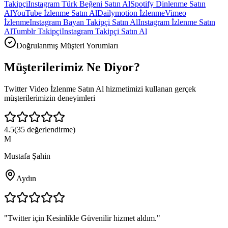
Takipçi
Instagram Türk Beğeni Satın Al
Spotify Dinlenme Satın
Al
YouTube İzlenme Satın Al
Dailymotion İzlenme
Vimeo
İzlenme
Instagram Bayan Takipçi Satın Al
Instagram İzlenme Satın
Al
Tumblr Takipçi
Instagram Takipçi Satın Al
Doğrulanmış Müşteri Yorumları
Müşterilerimiz
Ne Diyor?
Twitter Video İzlenme Satın Al
hizmetimizi kullanan gerçek
müşterilerimizin deneyimleri
4.5
(
35
değerlendirme)
M
Mustafa Şahin
Aydın
"
Twitter için Kesinlikle Güvenilir hizmet aldım.
"