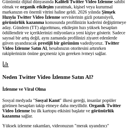
Günümüz dijital dünyasında
Kaliteli Twitter Video İzlenme
sahibi
olmak ve
organik etkileşim
yaratmak, kişisel veya kurumsal
markanızın en önemli vitrini haline geldi. 2026 yılında
Şimşek
Hızıyla Twitter Video İzlenme
servislerinin gizli potansiyeli,
görünürlük kazanma
konusunda profilinizin kaderini değiştirmeye
aday. Gündem (TT) algoritması, etkileşim hızı yüksek hesapları
ödüllendirir ve içeriklerinizi milyonlarca yeni kişiye gösterir. Sadece
sayısal bir artış değil, aynı zamanda profilinizi ziyaret edenlerde
güven uyandıracak
prestijli bir görünüm
vadediyoruz.
Twitter
Video İzlenme Satın Al
, hesabınızın otoritesini artırırken
rakiplerinizin önüne geçmeniz için gereken ivmeyi sağlar.
Neden
Twitter Video İzlenme Satın Al
?
İzlenme ve Viral Olma
Sosyal medyada "
Sosyal Kanıt
" ilkesi gereği, insanlar popüler
görünen hesapları takip etmeye daha meyillidir.
Organik Twitter
Video İzlenme
bu ilk kartopu etkisini başlatır ve
görünürlük
kazanma
sağlar.
Yüksek izlenme rakamları, videonuzun "merak uyandırıcı"