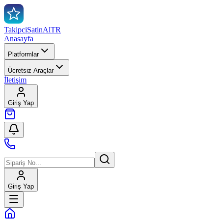
TakipciSatinAl
TR
Anasayfa
Platformlar
Ücretsiz Araçlar
İletişim
Giriş Yap
Giriş Yap