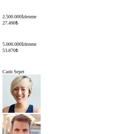
2.500.000
İzlenme
27.490
₺
5.000.000
İzlenme
53.870
₺
Canlı Sepet