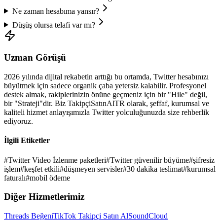
Ne zaman hesabıma yansır?
Düşüş olursa telafi var mı?
Uzman Görüşü
2026
yılında dijital rekabetin arttığı bu ortamda,
Twitter
hesabınızı
büyütmek için sadece organik çaba yetersiz kalabilir. Profesyonel
destek almak, rakiplerinizin önüne geçmeniz için bir "Hile" değil,
bir "Strateji"dir. Biz TakipçiSatınAlTR olarak, şeffaf, kurumsal ve
kaliteli hizmet anlayışımızla
Twitter
yolculuğunuzda size rehberlik
ediyoruz.
İlgili Etiketler
#
Twitter Video İzlenme paketleri
#
Twitter güvenilir büyüme
#
şifresiz
işlem
#
keşfet etkili
#
düşmeyen servisler
#
30 dakika teslimat
#
kurumsal
faturalı
#
mobil ödeme
Diğer Hizmetlerimiz
Threads Beğeni
TikTok Takipçi Satın Al
SoundCloud