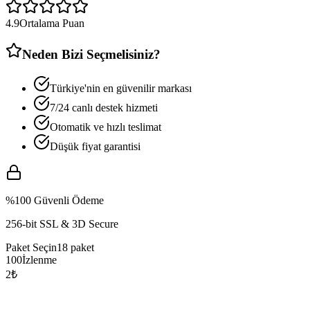
4.9
Ortalama Puan
Neden Bizi Seçmelisiniz?
Türkiye'nin en güvenilir markası
7/24 canlı destek hizmeti
Otomatik ve hızlı teslimat
Düşük fiyat garantisi
%100 Güvenli Ödeme
256-bit SSL & 3D Secure
Paket Seçin
18
paket
100
İzlenme
2
₺