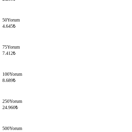
50
Yorum
4.645
₺
75
Yorum
7.412
₺
100
Yorum
8.689
₺
250
Yorum
24.960
₺
500
Yorum