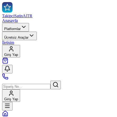
TakipciSatinAl
TR
Anasayfa
Platformlar
Ücretsiz Araçlar
İletişim
Giriş Yap
Giriş Yap