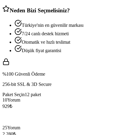
Neden Bizi Seçmelisiniz?
Türkiye'nin en güvenilir markası
7/24 canlı destek hizmeti
Otomatik ve hızlı teslimat
Düşük fiyat garantisi
%100 Güvenli Ödeme
256-bit SSL & 3D Secure
Paket Seçin
12
paket
10
Yorum
929
₺
25
Yorum
2.280
₺