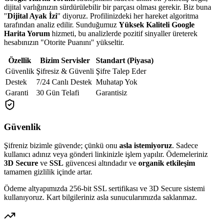
dijital varlığınızın sürdürülebilir bir parçası olması gerekir. Biz buna
"
Dijital Ayak İzi
" diyoruz. Profilinizdeki her hareket algoritma
tarafından analiz edilir. Sunduğumuz
Yüksek Kaliteli Google
Harita Yorum
hizmeti, bu analizlerde pozitif sinyaller üreterek
hesabınızın "Otorite Puanını" yükseltir.
Özellik
Bizim Servisler
Standart (Piyasa)
Güvenlik
Şifresiz & Güvenli
Şifre Talep Eder
Destek
7/24 Canlı Destek
Muhatap Yok
Garanti
30 Gün Telafi
Garantisiz
Güvenlik
Şifreniz bizimle güvende; çünkü onu
asla istemiyoruz
. Sadece
kullanıcı adınız veya gönderi linkinizle işlem yapılır. Ödemeleriniz
3D Secure
ve
SSL
güvencesi altındadır ve
organik etkileşim
tamamen gizlilik içinde artar.
Ödeme altyapımızda 256-bit SSL sertifikası ve 3D Secure sistemi
kullanıyoruz. Kart bilgileriniz asla sunucularımızda saklanmaz.