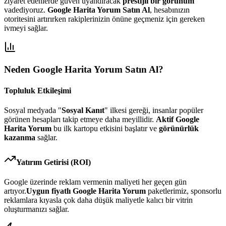
ziyaret edenlerde güven uyandıracak
prestijli bir görünüm
vadediyoruz.
Google Harita Yorum Satın Al
, hesabınızın
otoritesini artırırken rakiplerinizin önüne geçmeniz için gereken
ivmeyi sağlar.
Neden
Google Harita Yorum Satın Al
?
Topluluk Etkileşimi
Sosyal medyada "
Sosyal Kanıt
" ilkesi gereği, insanlar popüler
görünen hesapları takip etmeye daha meyillidir.
Aktif Google
Harita Yorum
bu ilk kartopu etkisini başlatır ve
görünürlük
kazanma
sağlar.
Yatırım Getirisi (ROI)
Google
üzerinde reklam vermenin maliyeti her geçen gün
artıyor.
Uygun fiyatlı
Google Harita Yorum
paketlerimiz, sponsorlu
reklamlara kıyasla çok daha düşük maliyetle kalıcı bir vitrin
oluşturmanızı sağlar.